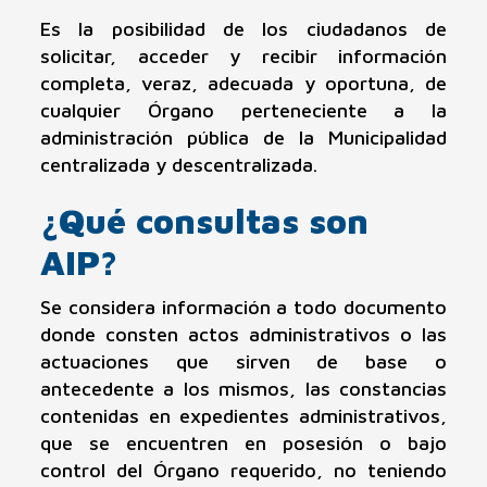
Es la posibilidad de los ciudadanos de
solicitar, acceder y recibir información
completa, veraz, adecuada y oportuna, de
cualquier Órgano perteneciente a la
administración pública de la Municipalidad
centralizada y descentralizada.
Menú de Accesibilidad
(ALT+A)
¿Qué consultas son
AIP?
Se considera información a todo documento
donde consten actos administrativos o las
Lectura de Página
Comandos de Voz
actuaciones que sirven de base o
antecedente a los mismos, las constancias
contenidas en expedientes administrativos,
que se encuentren en posesión o bajo
control del Órgano requerido, no teniendo
Corrección de Color